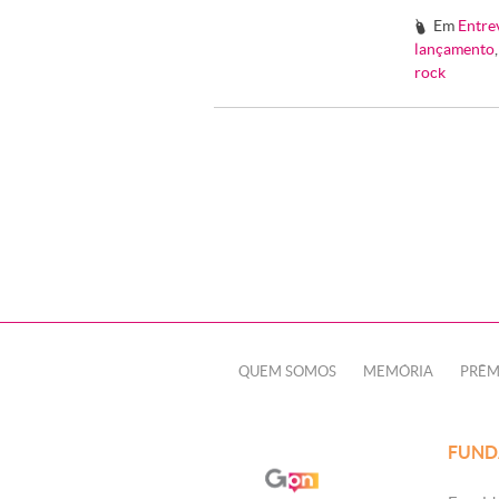
Em
Entre
#
lançamento
rock
QUEM SOMOS
MEMÓRIA
PRÊM
FUND