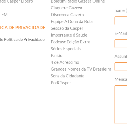
ade Cásper Líbero
Boletim Rádio Gazeta Online
Claquete Gazeta
nome (
a FM
Discoteca Gazeta
Equipe A Dona da Bola
ICA DE PRIVACIDADE
Sessão da Cásper
E-Mail
Importante é Saúde
e Política de Privacidade
Podcast Edição Extra
Séries Especiais
Partiu
Assun
4 de Acréscimo
Grandes Nomes da TV Brasileira
Sons da Cidadania
Mens
PodCásper