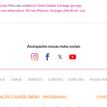
vistas
Marcado em
álbum
,
Festa Gazeta
,
Garbage
,
grunge
,
,
rock alternativo
,
Shirley Manson
,
Strange Little Birds
,
trip
Acompanhe nossas redes sociais
IOS
GRADE
TRÂNSITO
CONTATO
ESPECIAIS
PASSOU PO
AÇÃO CÁSPER LÍBERO
PROGRAMAS
CONT