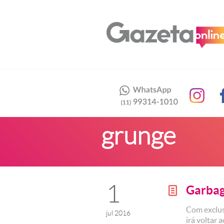
grunge
1
Garba
g
Com exclus
jul 2016
irá voltar 