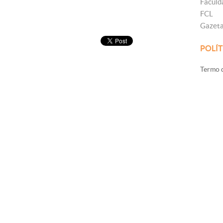
Faculd
FCL
Gazet
POLÍT
Termo d