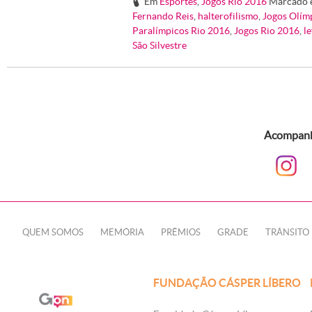
Em
Esportes
,
Jogos Rio 2016
Marcado 
#
Fernando Reis
,
halterofilismo
,
Jogos Olím
Paralímpicos Rio 2016
,
Jogos Rio 2016
,
l
São Silvestre
Acompanhe
QUEM SOMOS
MEMÓRIA
PRÊMIOS
GRADE
TRÂNSITO
FUNDAÇÃO CÁSPER LÍBERO