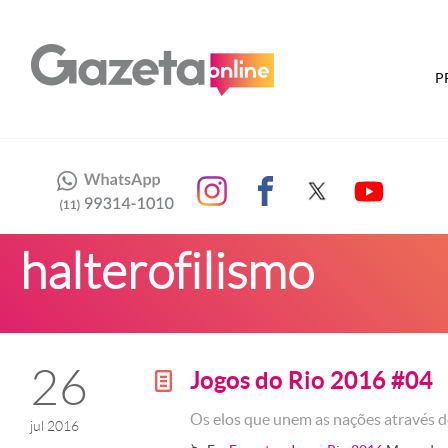
P
halterofilismo
26
Jogos do Rio 2016 #04
g
Os elos que unem as nações através 
jul 2016