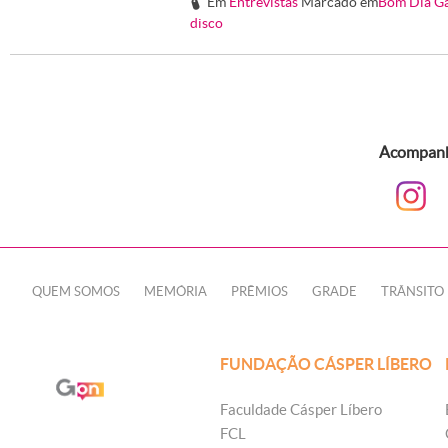
Em
Entrevistas
Marcado em
Bom Dia G
#
disco
Acompanhe
QUEM SOMOS
MEMÓRIA
PRÊMIOS
GRADE
TRÂNSITO
FUNDAÇÃO CÁSPER LÍBERO
Faculdade Cásper Líbero
FCL