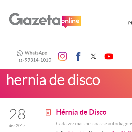
P
hernia de disco
28
Hérnia de Disco
g
Cada vez mais pessoas se autodiagno
dez 2017