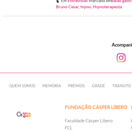
Em
Entrevistas
Marcado em
balão gástr
#
Bruno Cesar
,
hipno
,
Hipnoterapeuta
Acompanhe
QUEM SOMOS
MEMÓRIA
PRÊMIOS
GRADE
TRÂNSITO
FUNDAÇÃO CÁSPER LÍBERO
Faculdade Cásper Líbero
FCL