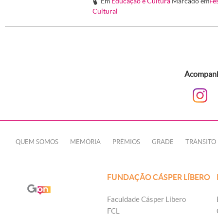
Em
Educação e Cultura
Marcado em
Fe
#
Cultural
Acompanhe
QUEM SOMOS
MEMÓRIA
PRÊMIOS
GRADE
TRÂNSITO
FUNDAÇÃO CÁSPER LÍBERO
Faculdade Cásper Líbero
FCL