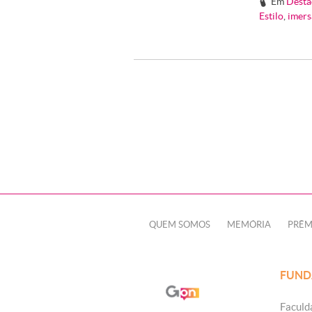
Em
Desta
#
Estilo
,
imers
QUEM SOMOS
MEMÓRIA
PRÊM
FUND
Faculd