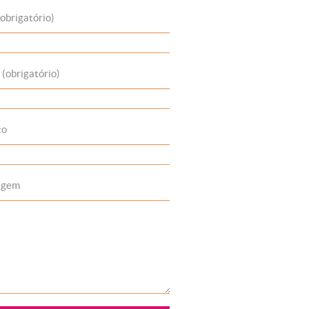
obrigatório)
 (obrigatório)
to
agem