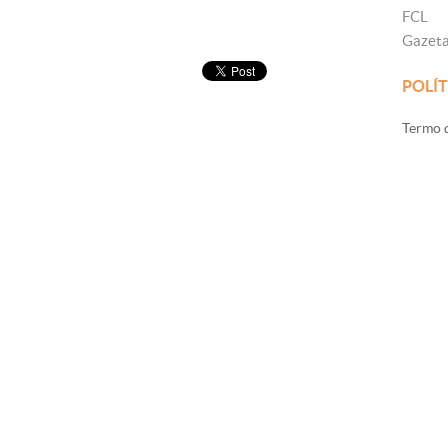
FCL
Gazet
POLÍT
Termo d