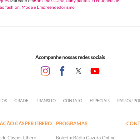
ques
Marcado em
Bom Dia Gazeta
,
dany padilla
,
Frequência de
ão fashion
,
Moda e Empreendedorismo
Acompanhe nossas redes sociais
IOS
GRADE
TRÂNSITO
CONTATO
ESPECIAIS
PASSOU PO
AÇÃO CÁSPER LÍBERO
PROGRAMAS
CONT
ade Cásper Líbero
Boletim Rádio Gazeta Online