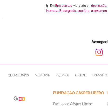
Em
Entrevistas
Marcado em
depressão
,
#
Instituto Biosegredo
,
suicídio
,
transtorno 
Acompanhe
QUEM SOMOS
MEMÓRIA
PRÊMIOS
GRADE
TRÂNSITO
FUNDAÇÃO CÁSPER LÍBERO
Faculdade Cásper Líbero