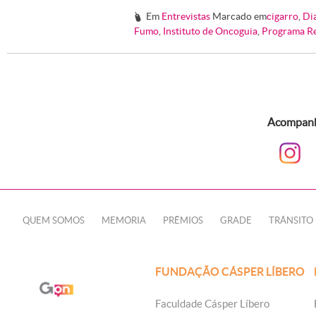
Em
Entrevistas
Marcado em
cigarro
,
Di
#
Fumo
,
Instituto de Oncoguia
,
Programa Re
Acompanhe
QUEM SOMOS
MEMÓRIA
PRÊMIOS
GRADE
TRÂNSITO
FUNDAÇÃO CÁSPER LÍBERO
Faculdade Cásper Líbero