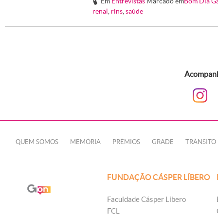
Em
Entrevistas
Marcado em
Bom Dia G
#
renal
,
rins
,
saúde
Acompanhe
QUEM SOMOS
MEMÓRIA
PRÊMIOS
GRADE
TRÂNSITO
FUNDAÇÃO CÁSPER LÍBERO
Faculdade Cásper Líbero
FCL