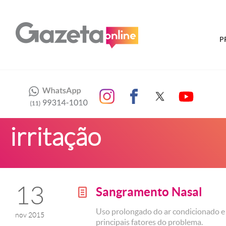
P
irritação
13
Sangramento Nasal
g
Uso prolongado do ar condicionado e r
nov 2015
principais fatores do problema.