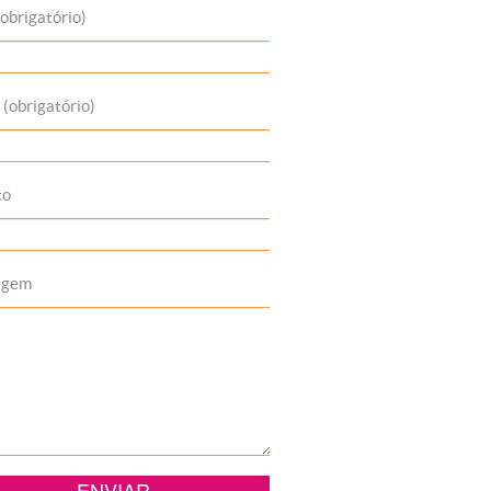
obrigatório)
 (obrigatório)
to
agem