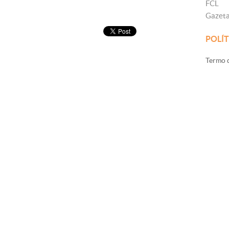
FCL
Gazet
POLÍT
Termo d