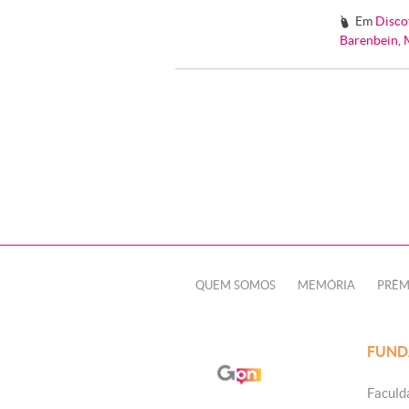
Em
Disco
#
Barenbein
,
QUEM SOMOS
MEMÓRIA
PRÊM
FUND
Faculd