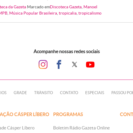
teca da Gazeta
Marcado em
Discoteca Gazeta
,
Manoel
MPB
,
Música Popular Brasileira
,
tropicalia
,
tropicalismo
Acompanhe nossas redes sociais
IOS
GRADE
TRÂNSITO
CONTATO
ESPECIAIS
PASSOU PO
AÇÃO CÁSPER LÍBERO
PROGRAMAS
CONT
ade Cásper Líbero
Boletim Rádio Gazeta Online