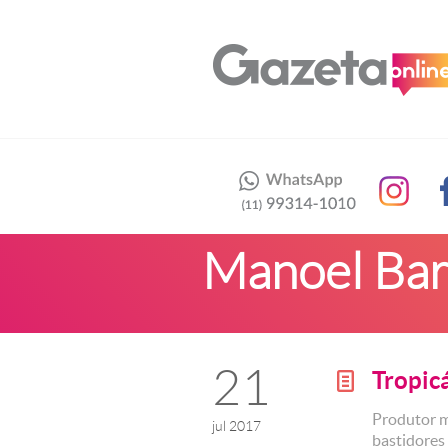
Manoel Bar
21
Tropicá
g
Produtor m
jul 2017
bastidores