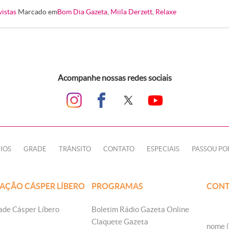
vistas
Marcado em
Bom Dia Gazeta
,
Miila Derzett
,
Relaxe
Acompanhe nossas redes sociais
IOS
GRADE
TRÂNSITO
CONTATO
ESPECIAIS
PASSOU PO
AÇÃO CÁSPER LÍBERO
PROGRAMAS
CONT
ade Cásper Líbero
Boletim Rádio Gazeta Online
Claquete Gazeta
nome (