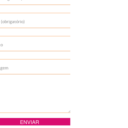
 (obrigatório)
to
agem