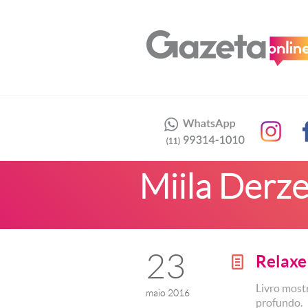
Miila Derze
23
Relaxe
g
Livro mostr
maio 2016
profundo.