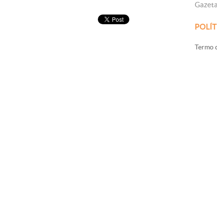
Gazet
POLÍT
Termo d