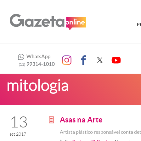
P
mitologia
13
Asas na Arte
g
Artista plástico responsável conta de
set 2017