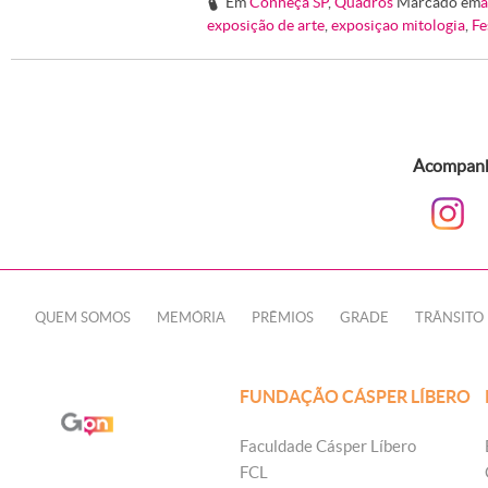
Em
Conheça SP
,
Quadros
Marcado em
a
#
exposição de arte
,
exposiçao mitologia
,
Fe
Acompanhe
QUEM SOMOS
MEMÓRIA
PRÊMIOS
GRADE
TRÂNSITO
FUNDAÇÃO CÁSPER LÍBERO
Faculdade Cásper Líbero
FCL