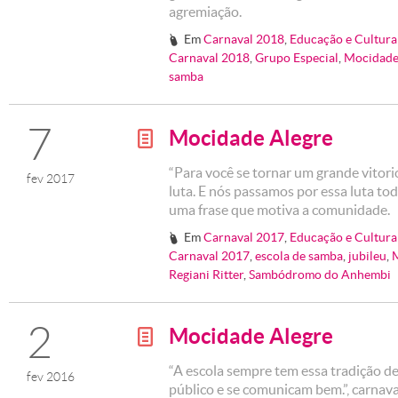
agremiação.
Em
Carnaval 2018
,
Educação e Cultura
#
Carnaval 2018
,
Grupo Especial
,
Mocidade
samba
7
Mocidade Alegre
g
“Para você se tornar um grande vitori
fev 2017
luta. E nós passamos por essa luta tod
uma frase que motiva a comunidade.
Em
Carnaval 2017
,
Educação e Cultura
#
Carnaval 2017
,
escola de samba
,
jubileu
,
Regiani Ritter
,
Sambódromo do Anhembi
2
Mocidade Alegre
g
“A escola sempre tem essa tradição de
fev 2016
público e se comunicam bem.”, carnava