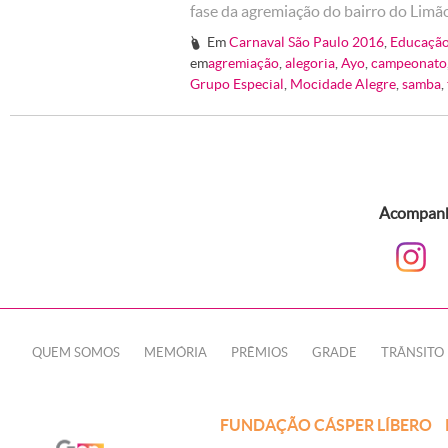
fase da agremiação do bairro do Limã
Em
Carnaval São Paulo 2016
,
Educação
#
em
agremiação
,
alegoria
,
Ayo
,
campeonato
Grupo Especial
,
Mocidade Alegre
,
samba
,
Acompanhe
QUEM SOMOS
MEMÓRIA
PRÊMIOS
GRADE
TRÂNSITO
FUNDAÇÃO CÁSPER LÍBERO