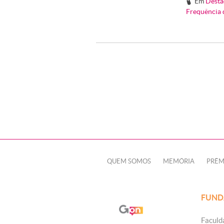
Em
Desta
#
Frequência d
QUEM SOMOS
MEMÓRIA
PRÊM
FUND
Faculd