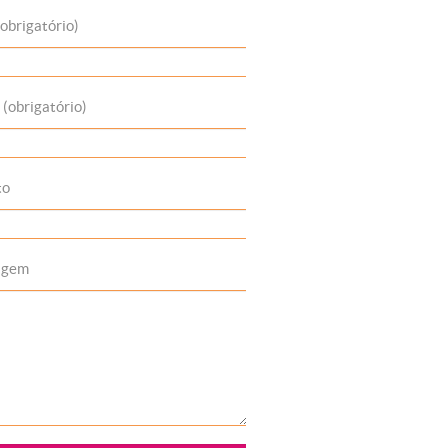
obrigatório)
 (obrigatório)
to
agem