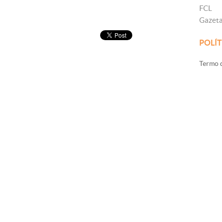
FCL
Gazet
POLÍT
Termo d