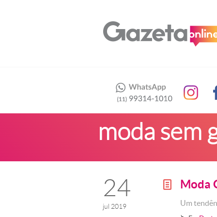
moda sem 
24
Moda G
g
Um tendênc
jul 2019