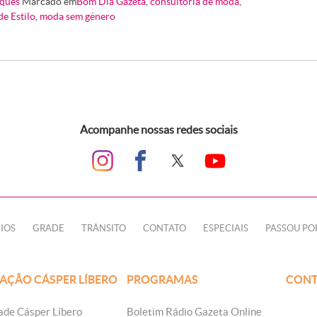
ques
Marcado em
Bom Dia Gazeta
,
consultoria de moda
,
e Estilo
,
moda sem gênero
Acompanhe nossas redes sociais
IOS
GRADE
TRÂNSITO
CONTATO
ESPECIAIS
PASSOU PO
AÇÃO CÁSPER LÍBERO
PROGRAMAS
CONT
ade Cásper Líbero
Boletim Rádio Gazeta Online