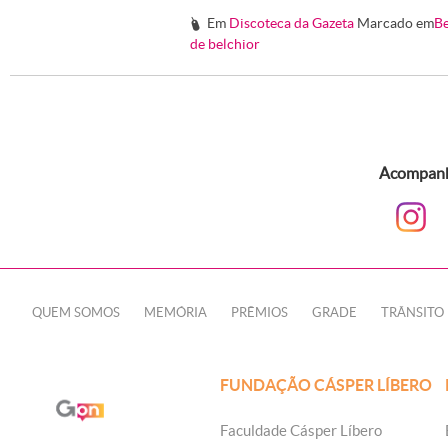
Em
Discoteca da Gazeta
Marcado em
Be
#
de belchior
Acompanhe
QUEM SOMOS
MEMÓRIA
PRÊMIOS
GRADE
TRÂNSITO
FUNDAÇÃO CÁSPER LÍBERO
Faculdade Cásper Líbero