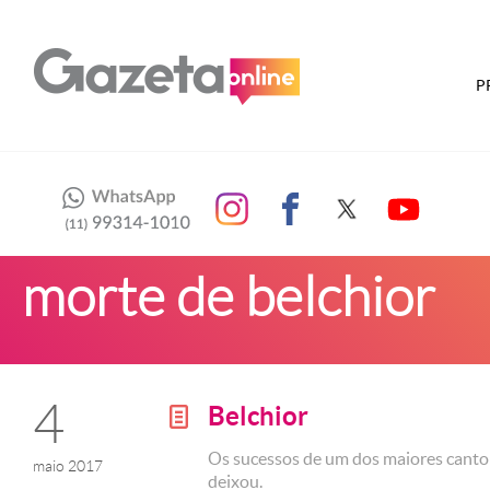
P
morte de belchior
4
Belchior
g
Os sucessos de um dos maiores cantor
maio 2017
deixou.