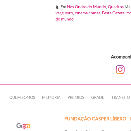
Em
Nas Ondas do Mundo
,
Quadros
Ma
#
vergueiro
,
cinema chines
,
Festa Gazeta
,
mo
do mundo
Acompanhe
QUEM SOMOS
MEMÓRIA
PRÊMIOS
GRADE
TRÂNSITO
FUNDAÇÃO CÁSPER LÍBERO