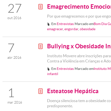
27
Emagrecimento Emocio
g
Por que emagrecemos e por que eng
out 2016
Em
Entrevistas
Marcado em
Bom Dia G
#
emagrecer
,
engordar
,
obesidade
7
Bullying x Obesidade In
g
Instituto Movere abre inscrições par
abr 2016
Contra a Violência em Crianças e Ad
Em
Entrevistas
Marcado em
Instituto 
#
infantil
1
Esteatose Hepática
g
Doença silenciosa tem a obesidade c
mar 2016
predisponente.