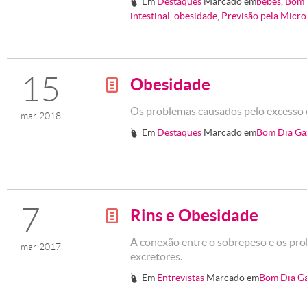
Em
Destaques
Marcado em
bebês
,
Bom 
#
intestinal
,
obesidade
,
Previsão pela Micro
15
Obesidade
g
Os problemas causados pelo excesso
mar 2018
Em
Destaques
Marcado em
Bom Dia Ga
#
7
Rins e Obesidade
g
A conexão entre o sobrepeso e os pr
mar 2017
excretores.
Em
Entrevistas
Marcado em
Bom Dia G
#