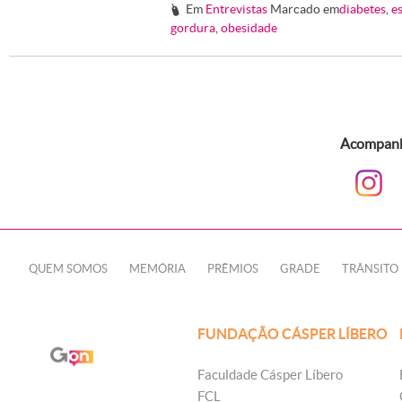
Em
Entrevistas
Marcado em
diabetes
,
e
#
gordura
,
obesidade
Acompanhe
QUEM SOMOS
MEMÓRIA
PRÊMIOS
GRADE
TRÂNSITO
FUNDAÇÃO CÁSPER LÍBERO
Faculdade Cásper Líbero
FCL