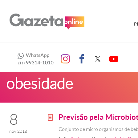
P
obesidade
8
Previsão pela Microbio
g
Conjunto de micro organismos de be
nov 2018