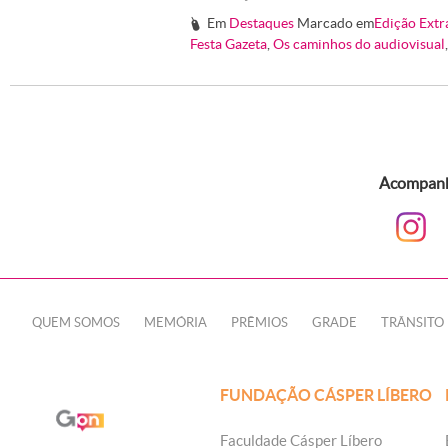
Em
Destaques
Marcado em
Edição Extr
#
Festa Gazeta
,
Os caminhos do audiovisual
Acompanhe
QUEM SOMOS
MEMÓRIA
PRÊMIOS
GRADE
TRÂNSITO
FUNDAÇÃO CÁSPER LÍBERO
Faculdade Cásper Líbero