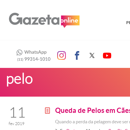
P
pelo
11
Queda de Pelos em Cãe
g
Quando a perda da pelagem deve ser 
fev 2019