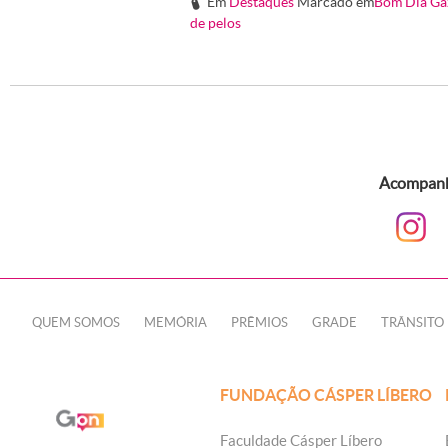
Em
Destaques
Marcado em
Bom Dia Ga
#
de pelos
Acompanhe
QUEM SOMOS
MEMÓRIA
PRÊMIOS
GRADE
TRÂNSITO
FUNDAÇÃO CÁSPER LÍBERO
Faculdade Cásper Líbero