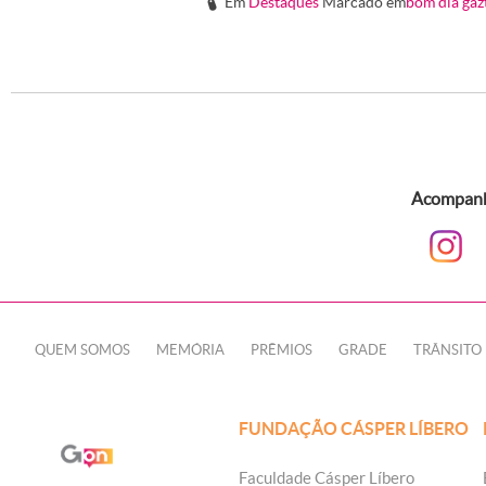
Em
Destaques
Marcado em
bom dia gaz
#
Acompanhe
QUEM SOMOS
MEMÓRIA
PRÊMIOS
GRADE
TRÂNSITO
FUNDAÇÃO CÁSPER LÍBERO
Faculdade Cásper Líbero