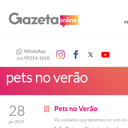
P
pets no verão
28
Pets no Verão
g
Os cuidados que devemos ter com os 
jan 2019