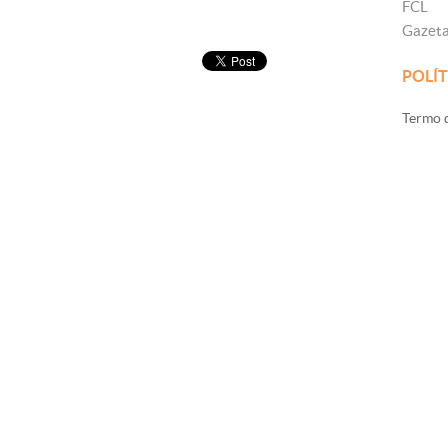
FCL
Gazet
POLÍT
Termo d