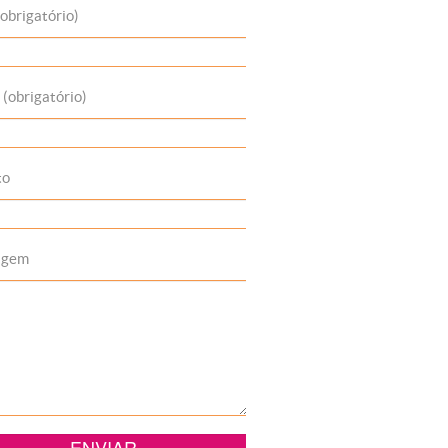
obrigatório)
 (obrigatório)
to
agem