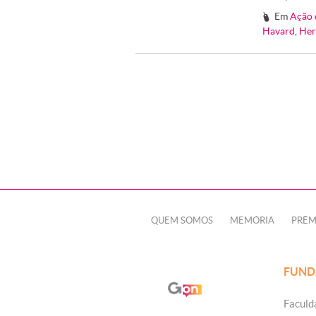
Em
Ação 
#
Havard
,
Her
QUEM SOMOS
MEMÓRIA
PRÊM
FUND
Faculd