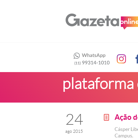
plataforma 
24
Ação d
g
Cásper Líbe
ago 2015
Campus.