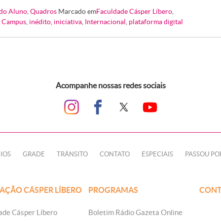
do Aluno
,
Quadros
Marcado em
Faculdade Cásper Líbero
,
 Campus
,
inédito
,
iniciativa
,
Internacional
,
plataforma digital
Acompanhe nossas redes sociais
IOS
GRADE
TRÂNSITO
CONTATO
ESPECIAIS
PASSOU PO
AÇÃO CÁSPER LÍBERO
PROGRAMAS
CONT
ade Cásper Líbero
Boletim Rádio Gazeta Online