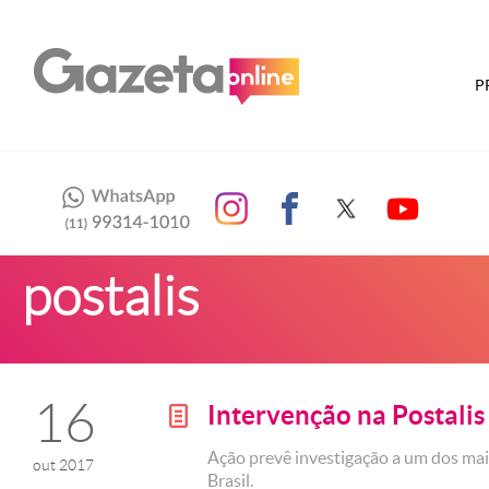
P
postalis
16
Intervenção na Postalis
g
Ação prevê investigação a um dos ma
out 2017
Brasil.