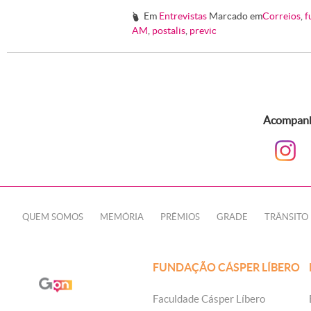
Em
Entrevistas
Marcado em
Correios
,
f
#
AM
,
postalis
,
previc
Acompanhe
QUEM SOMOS
MEMÓRIA
PRÊMIOS
GRADE
TRÂNSITO
FUNDAÇÃO CÁSPER LÍBERO
Faculdade Cásper Líbero