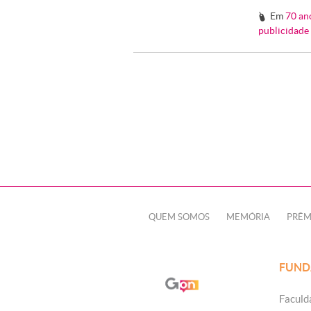
Em
70 an
#
publicidade
QUEM SOMOS
MEMÓRIA
PRÊM
FUND
Faculd