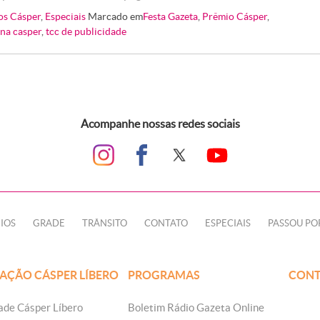
os Cásper
,
Especiais
Marcado em
Festa Gazeta
,
Prêmio Cásper
,
 na casper
,
tcc de publicidade
Acompanhe nossas redes sociais
IOS
GRADE
TRÂNSITO
CONTATO
ESPECIAIS
PASSOU PO
AÇÃO CÁSPER LÍBERO
PROGRAMAS
CONT
ade Cásper Líbero
Boletim Rádio Gazeta Online