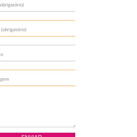
obrigatório)
 (obrigatório)
to
agem