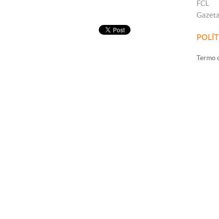
FCL
Gazet
POLÍT
Termo d