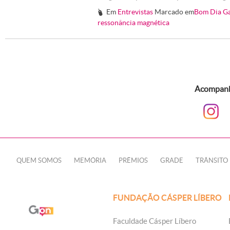
Em
Entrevistas
Marcado em
Bom Dia G
#
ressonância magnética
Acompanhe
QUEM SOMOS
MEMÓRIA
PRÊMIOS
GRADE
TRÂNSITO
FUNDAÇÃO CÁSPER LÍBERO
Faculdade Cásper Líbero