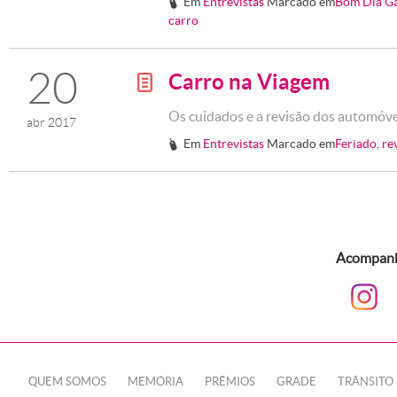
Em
Entrevistas
Marcado em
Bom Dia G
#
carro
20
Carro na Viagem
g
Os cuidados e a revisão dos automóvei
abr 2017
Em
Entrevistas
Marcado em
Feriado
,
re
#
Acompanhe
QUEM SOMOS
MEMÓRIA
PRÊMIOS
GRADE
TRÂNSITO