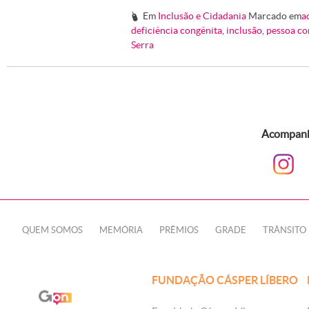
Em
Inclusão e Cidadania
Marcado em
a
#
deficiência congênita
,
inclusão
,
pessoa co
Serra
Acompanhe
QUEM SOMOS
MEMÓRIA
PRÊMIOS
GRADE
TRÂNSITO
FUNDAÇÃO CÁSPER LÍBERO