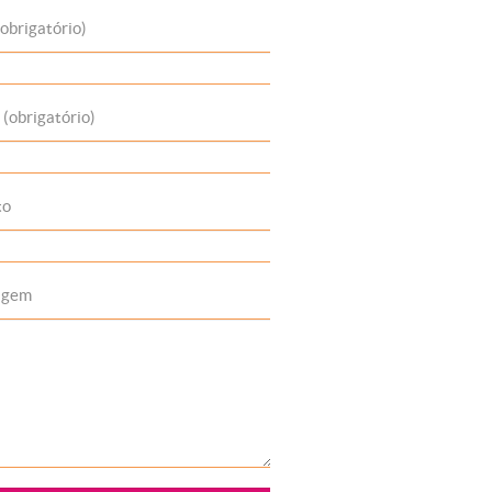
obrigatório)
 (obrigatório)
to
agem