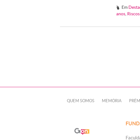
Em
Desta
#
anos
,
Riscos
QUEM SOMOS
MEMÓRIA
PRÊM
FUND
Faculd