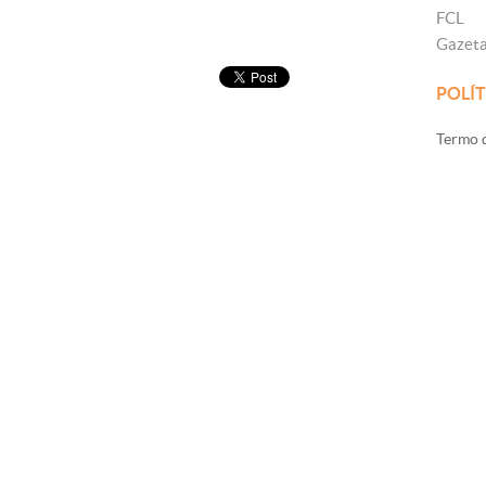
FCL
Gazet
POLÍT
Termo d