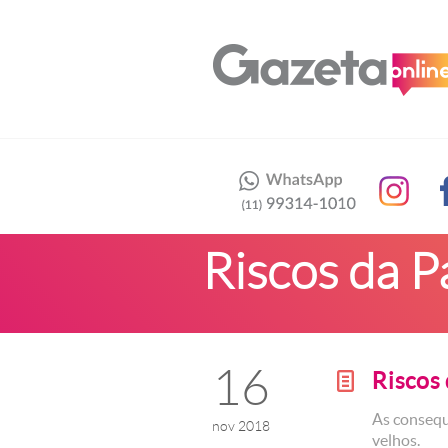
Riscos da P
16
Riscos
g
As consequ
nov 2018
velhos.