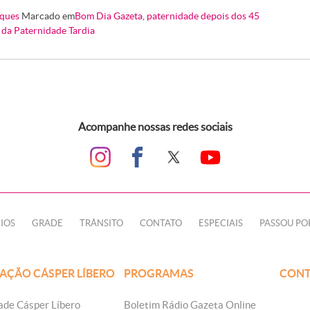
ques
Marcado em
Bom Dia Gazeta
,
paternidade depois dos 45
 da Paternidade Tardia
Acompanhe nossas redes sociais
IOS
GRADE
TRÂNSITO
CONTATO
ESPECIAIS
PASSOU PO
AÇÃO CÁSPER LÍBERO
PROGRAMAS
CONT
ade Cásper Líbero
Boletim Rádio Gazeta Online