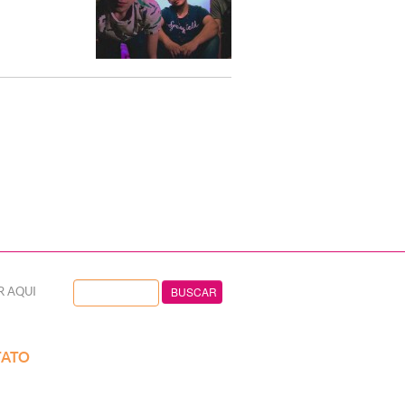
R AQUI
ATO