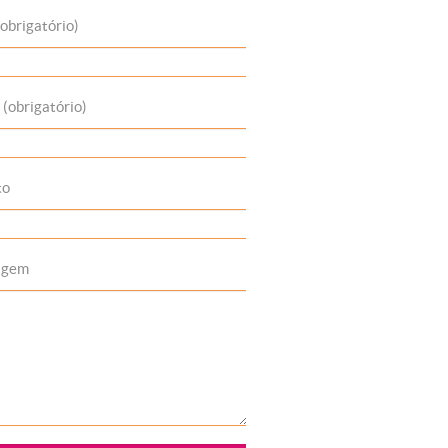
obrigatório)
 (obrigatório)
to
agem