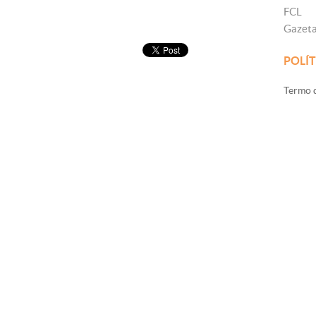
FCL
Gazet
POLÍT
Termo d