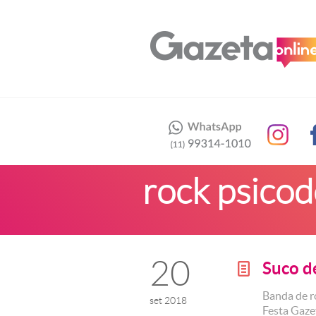
rock psicod
20
Suco d
g
Banda de r
set 2018
Festa Gaze