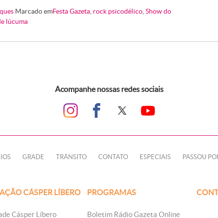
ques
Marcado em
Festa Gazeta
,
rock psicodélico
,
Show do
de lúcuma
Acompanhe nossas redes sociais
IOS
GRADE
TRÂNSITO
CONTATO
ESPECIAIS
PASSOU PO
AÇÃO CÁSPER LÍBERO
PROGRAMAS
CONT
ade Cásper Líbero
Boletim Rádio Gazeta Online