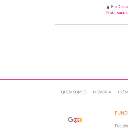
Em
Desta
#
Festa
,
suco 
QUEM SOMOS
MEMÓRIA
PRÊM
FUND
Faculd