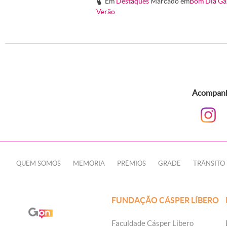
Em
Destaques
Marcado em
Bom Dia Ga
#
Verão
Acompanhe
QUEM SOMOS
MEMÓRIA
PRÊMIOS
GRADE
TRÂNSITO
FUNDAÇÃO CÁSPER LÍBERO
Faculdade Cásper Líbero