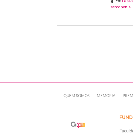
Em
Desta
#
sarcopenia
QUEM SOMOS
MEMÓRIA
PRÊM
FUND
Faculd