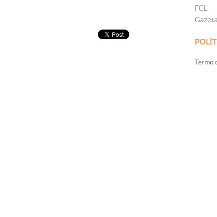
FCL
Gazet
POLÍT
Termo d