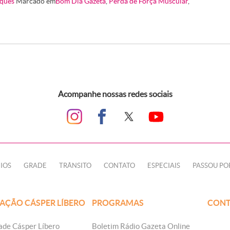
ques
Marcado em
Bom Dia Gazeta
,
Perda de Força Muscular
,
Acompanhe nossas redes sociais
IOS
GRADE
TRÂNSITO
CONTATO
ESPECIAIS
PASSOU PO
AÇÃO CÁSPER LÍBERO
PROGRAMAS
CONT
ade Cásper Líbero
Boletim Rádio Gazeta Online