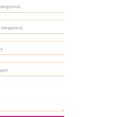
obrigatório)
 (obrigatório)
to
agem