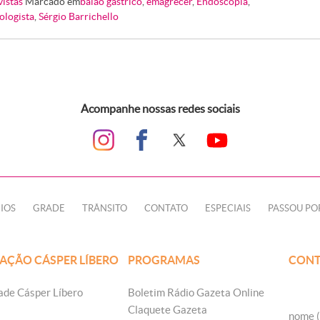
vistas
Marcado em
balão gástrico
,
emagrecer
,
Endoscopia
,
ologista
,
Sérgio Barrichello
Acompanhe nossas redes sociais
IOS
GRADE
TRÂNSITO
CONTATO
ESPECIAIS
PASSOU PO
AÇÃO CÁSPER LÍBERO
PROGRAMAS
CONT
ade Cásper Líbero
Boletim Rádio Gazeta Online
Claquete Gazeta
nome (