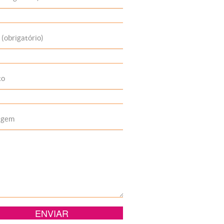
 (obrigatório)
to
agem