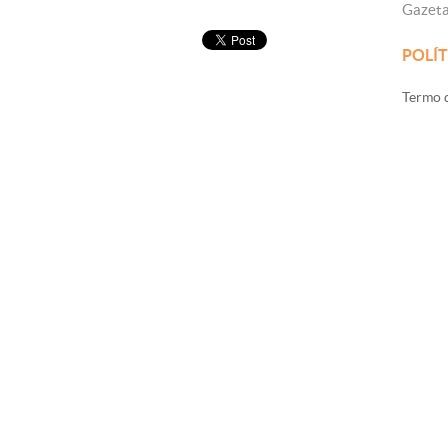
Gazet
POLÍT
Termo d