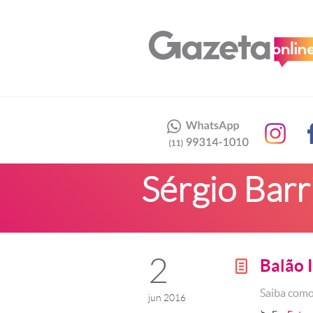
Sérgio Barr
2
Balão 
g
Saiba como
jun 2016