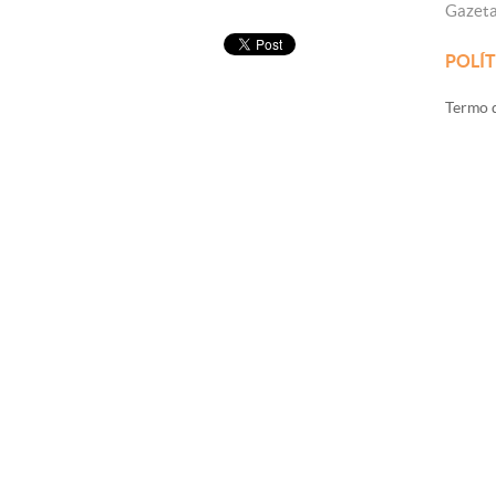
Gazet
POLÍT
Termo d