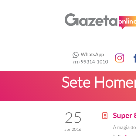
Sete Homen
25
Super 
g
A magia do
abr 2016