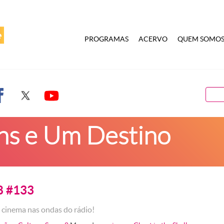
PROGRAMAS
ACERVO
QUEM SOMO
s e Um Destino
8 #133
 cinema nas ondas do rádio!