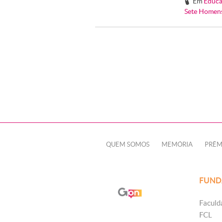
Em
Educa
#
Sete Homen
QUEM SOMOS
MEMÓRIA
PRÊM
FUND
Faculd
FCL