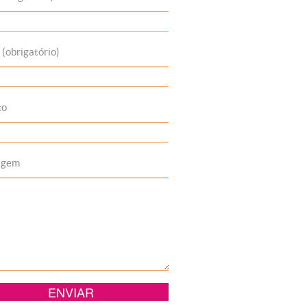
 (obrigatório)
to
agem