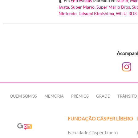
Em
Entrevistas
Marcado em
Mario
,
Mar
#
Iwata
,
Super Mario
,
Super Mario Bros
,
Su
Nintendo
,
Tatsumi Kimishima
,
Wii U. 3DS
Acompanhe
QUEM SOMOS
MEMÓRIA
PRÊMIOS
GRADE
TRÂNSITO
FUNDAÇÃO CÁSPER LÍBERO
Faculdade Cásper Líbero