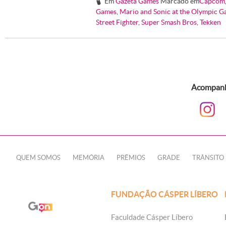
Em
Gazeta Games
Marcado em
Capcom
#
Games
,
Mario and Sonic at the Olympic 
Street Fighter
,
Super Smash Bros
,
Tekken
Acompanhe
QUEM SOMOS
MEMÓRIA
PRÊMIOS
GRADE
TRÂNSITO
FUNDAÇÃO CÁSPER LÍBERO
Faculdade Cásper Líbero