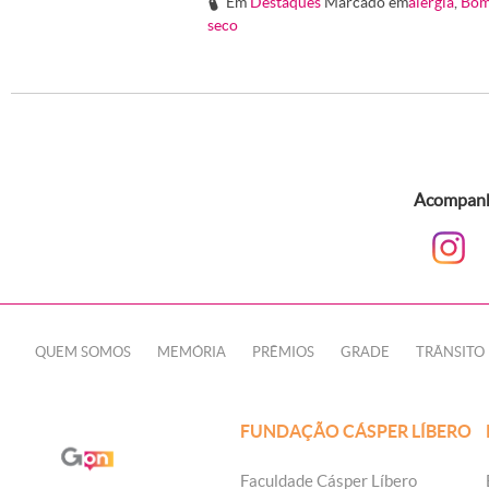
Em
Destaques
Marcado em
alergia
,
Bom
#
seco
Acompanhe
QUEM SOMOS
MEMÓRIA
PRÊMIOS
GRADE
TRÂNSITO
FUNDAÇÃO CÁSPER LÍBERO
Faculdade Cásper Líbero