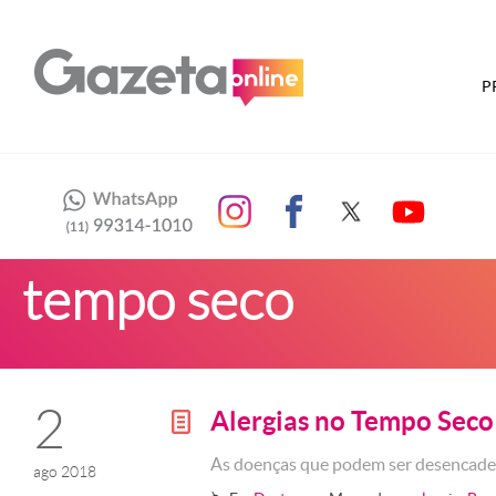
P
tempo seco
2
Alergias no Tempo Seco
g
As doenças que podem ser desencade
ago 2018