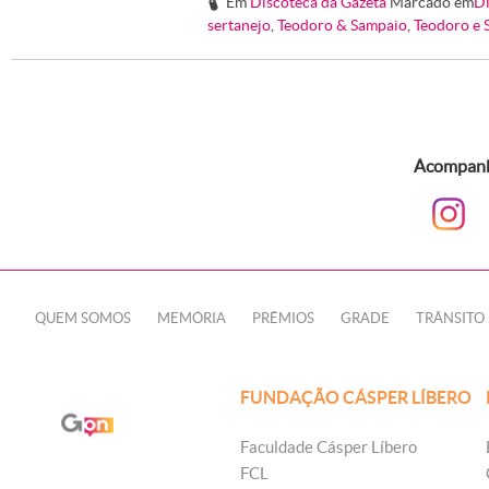
Em
Discoteca da Gazeta
Marcado em
Di
#
sertanejo
,
Teodoro & Sampaio
,
Teodoro e 
Acompanhe
QUEM SOMOS
MEMÓRIA
PRÊMIOS
GRADE
TRÂNSITO
FUNDAÇÃO CÁSPER LÍBERO
Faculdade Cásper Líbero
FCL