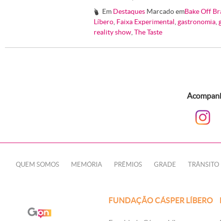
Em
Destaques
Marcado em
Bake Off Br
#
Líbero
,
Faixa Experimental
,
gastronomia
,
reality show
,
The Taste
Acompanhe
QUEM SOMOS
MEMÓRIA
PRÊMIOS
GRADE
TRÂNSITO
FUNDAÇÃO CÁSPER LÍBERO