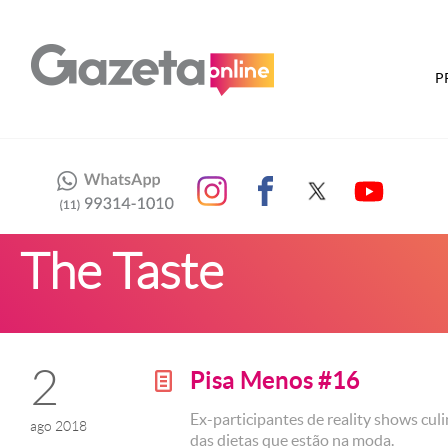
P
The Taste
2
Pisa Menos #16
g
Ex-participantes de reality shows cu
ago 2018
das dietas que estão na moda.