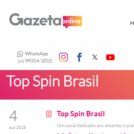
P
Top Spin Brasil
4
Top Spin Brasil
g
Um canal dedicado aos amantes e prat
out 2018