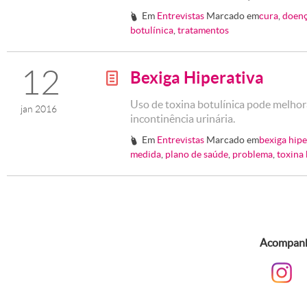
Em
Entrevistas
Marcado em
cura
,
doenç
#
botulínica
,
tratamentos
12
Bexiga Hiperativa
g
Uso de toxina botulínica pode melhor
jan 2016
incontinência urinária.
Em
Entrevistas
Marcado em
bexiga hipe
#
medida
,
plano de saúde
,
problema
,
toxina 
Acompanhe