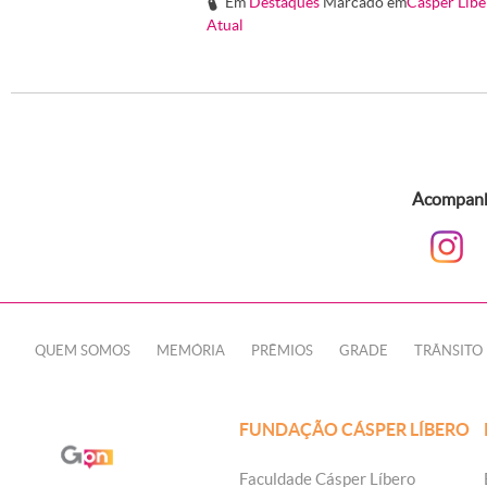
Em
Destaques
Marcado em
Cásper Líbe
#
Atual
Acompanhe
QUEM SOMOS
MEMÓRIA
PRÊMIOS
GRADE
TRÂNSITO
FUNDAÇÃO CÁSPER LÍBERO
Faculdade Cásper Líbero