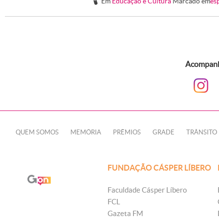
Em
Educação e Cultura
Marcado em
es
#
Acompanhe
QUEM SOMOS
MEMÓRIA
PRÊMIOS
GRADE
TRÂNSITO
FUNDAÇÃO CÁSPER LÍBERO
Faculdade Cásper Líbero
FCL
Gazeta FM