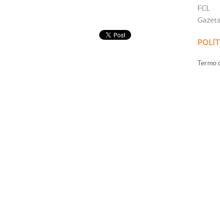
FCL
Gazet
POLÍT
Termo d