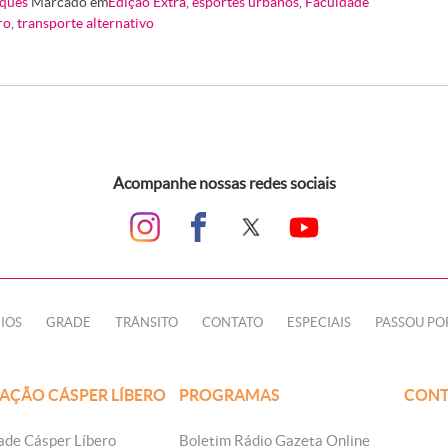
ques
Marcado em
Edição Extra
,
esportes urbanos
,
Faculdade
ro
,
transporte alternativo
Acompanhe nossas redes sociais
IOS
GRADE
TRÂNSITO
CONTATO
ESPECIAIS
PASSOU PO
AÇÃO CÁSPER LÍBERO
PROGRAMAS
CONT
ade Cásper Líbero
Boletim Rádio Gazeta Online