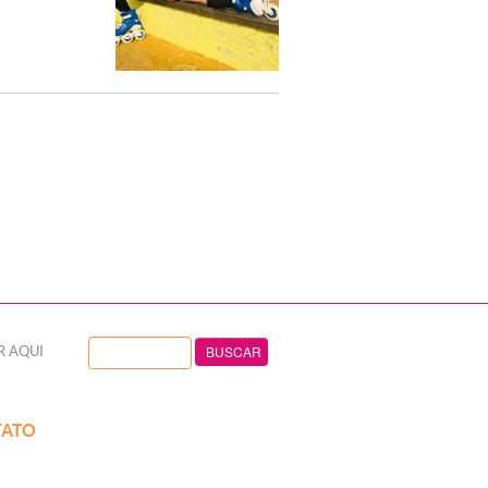
R AQUI
ATO