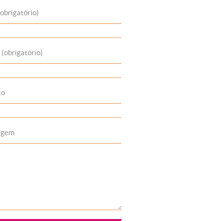
obrigatório)
 (obrigatório)
to
agem