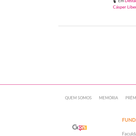
Em
Desta
#
Cásper Líbe
QUEM SOMOS
MEMÓRIA
PRÊM
FUND
Faculd