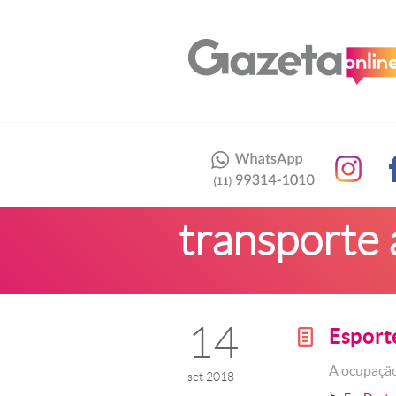
transporte 
14
Esport
g
A ocupação
set 2018