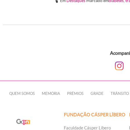
Em
Destaques
Marcado em
diabetes
,
tr
#
Acompanhe
QUEM SOMOS
MEMÓRIA
PRÊMIOS
GRADE
TRÂNSITO
FUNDAÇÃO CÁSPER LÍBERO
Faculdade Cásper Líbero