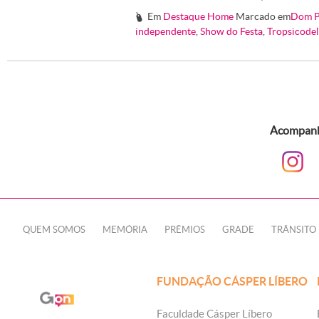
Em
Destaque Home
Marcado em
Dom P
#
independente
,
Show do Festa
,
Tropsicodel
Acompanhe
QUEM SOMOS
MEMÓRIA
PRÊMIOS
GRADE
TRÂNSITO
FUNDAÇÃO CÁSPER LÍBERO
Faculdade Cásper Líbero