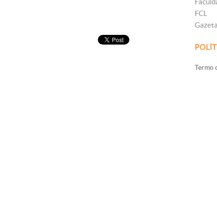
Faculd
FCL
Gazet
POLÍT
Termo d