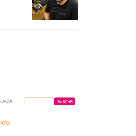
R AQUI
ATO