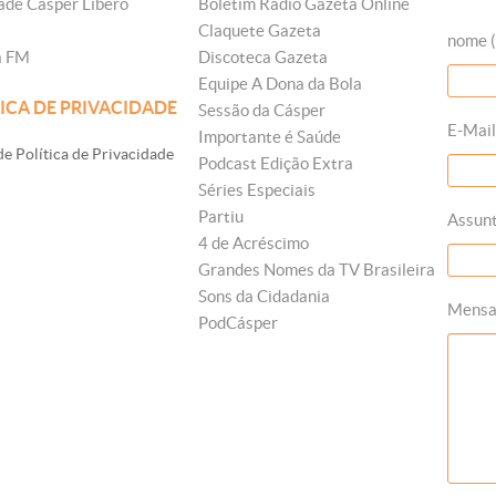
ade Cásper Líbero
Boletim Rádio Gazeta Online
Claquete Gazeta
nome (
a FM
Discoteca Gazeta
Equipe A Dona da Bola
ICA DE PRIVACIDADE
Sessão da Cásper
E-Mail
Importante é Saúde
e Política de Privacidade
Podcast Edição Extra
Séries Especiais
Partiu
Assun
4 de Acréscimo
Grandes Nomes da TV Brasileira
Sons da Cidadania
Mens
PodCásper