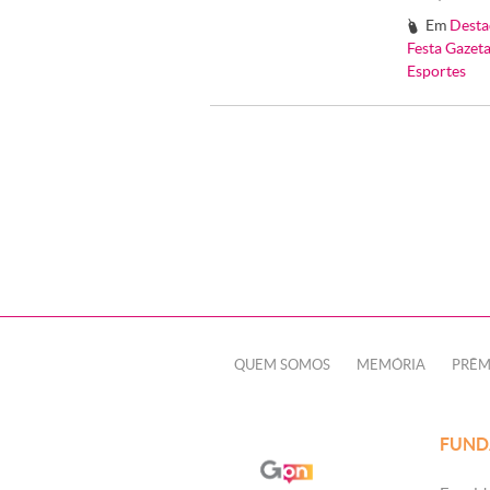
Em
Desta
#
Festa Gazet
Esportes
QUEM SOMOS
MEMÓRIA
PRÊM
FUND