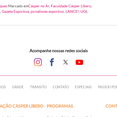
ques
Marcado em
Cásper no Ar
,
Faculdade Cásper Líbero
,
a
,
Gazeta Esportiva
,
jornalismo esportivo
,
LANCE!
,
UOL
Acompanhe nossas redes sociais
IOS
GRADE
TRÂNSITO
CONTATO
ESPECIAIS
PASSOU PO
AÇÃO CÁSPER LÍBERO
PROGRAMAS
CONT