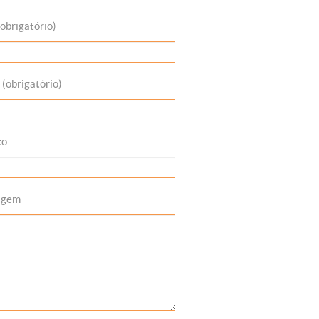
obrigatório)
 (obrigatório)
to
agem