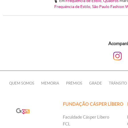
Em
Frequência de Estilo
,
Quadros
Mar
#
Frequência de Estilo
,
São Paulo Fashion 
Acompanhe
QUEM SOMOS
MEMÓRIA
PRÊMIOS
GRADE
TRÂNSITO
FUNDAÇÃO CÁSPER LÍBERO
Faculdade Cásper Líbero
FCL