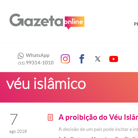
P
véu islâmico
7
A proibição do Véu Islâ
g
A decisão de um país pode incitar a in
ago 2018