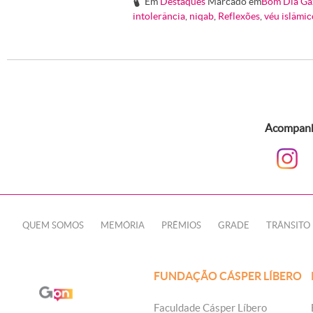
Em
Destaques
Marcado em
Bom Dia Ga
#
intolerância
,
niqab
,
Reflexões
,
véu islâmic
Acompanhe
QUEM SOMOS
MEMÓRIA
PRÊMIOS
GRADE
TRÂNSITO
FUNDAÇÃO CÁSPER LÍBERO
Faculdade Cásper Líbero