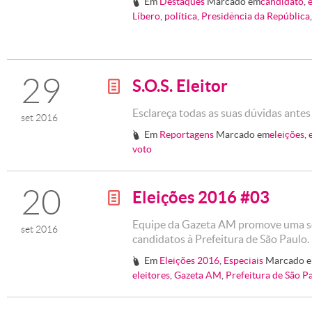
Em
Destaques
Marcado em
candidato
,
#
Líbero
,
política
,
Presidência da República
29
S.O.S. Eleitor
g
Esclareça todas as suas dúvidas antes
set 2016
Em
Reportagens
Marcado em
eleições
,
#
voto
20
Eleições 2016 #03
g
Equipe da Gazeta AM promove uma sér
set 2016
candidatos à Prefeitura de São Paulo
Em
Eleições 2016
,
Especiais
Marcado 
#
eleitores
,
Gazeta AM
,
Prefeitura de São P