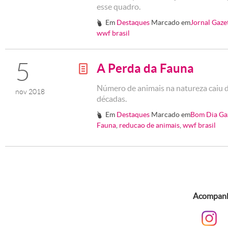
esse quadro.
Em
Destaques
Marcado em
Jornal Gaze
#
wwf brasil
5
A Perda da Fauna
g
Número de animais na natureza caiu 
nov 2018
décadas.
Em
Destaques
Marcado em
Bom Dia Ga
#
Fauna
,
reducao de animais
,
wwf brasil
Acompanhe